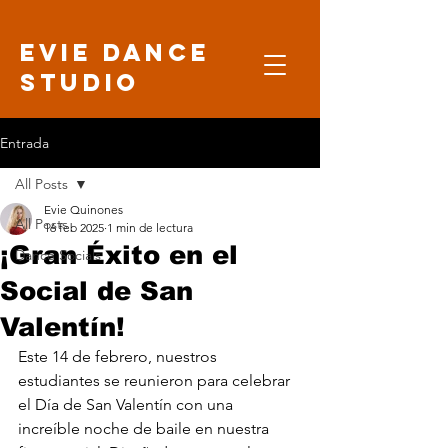
Evie Dance
Studio
Entrada
All Posts
Evie Quinones
All Posts
16 feb 2025
1 min de lectura
¡Gran Éxito en el
Dance Socials
Social de San
Valentín!
Este 14 de febrero, nuestros 
estudiantes se reunieron para celebrar 
el Día de San Valentín con una 
increíble noche de baile en nuestra 