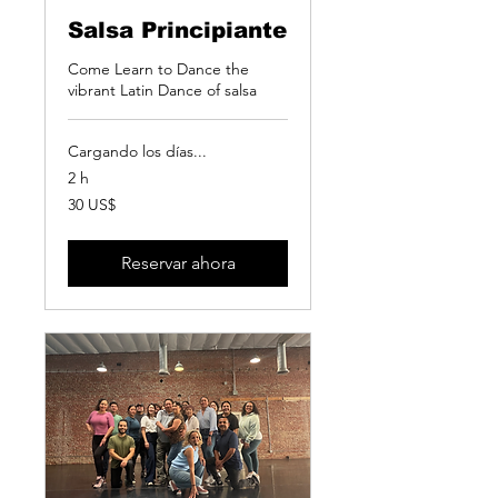
Salsa Principiante
Come Learn to Dance the
vibrant Latin Dance of salsa
Cargando los días...
2 h
30
30 US$
dólares
estadounidenses
Reservar ahora