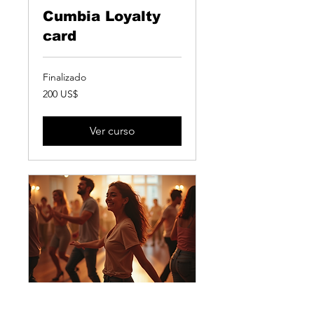
Cumbia Loyalty
card
Finalizado
200
200 US$
dólares
estadounidenses
Ver curso
Beginner Salsa –