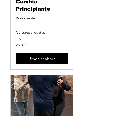
Cumbia
Principiante
Principiante
Cargando los días...
1 h
25
25 US$
dólares
estadounidenses
Reservar ahora