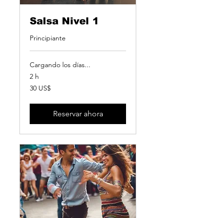
Salsa Nivel 1
Principiante
Cargando los días...
2 h
30
30 US$
dólares
estadounidenses
Reservar ahora