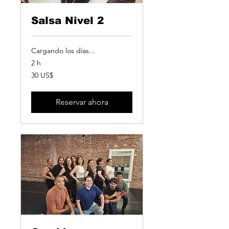
Salsa Nivel 2
Cargando los días...
2 h
30
30 US$
dólares
estadounidenses
Reservar ahora