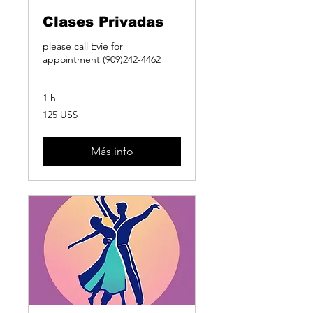
Clases Privadas
please call Evie for
appointment (909)242-4462
1 h
125
125 US$
dólares
estadounidenses
Más info